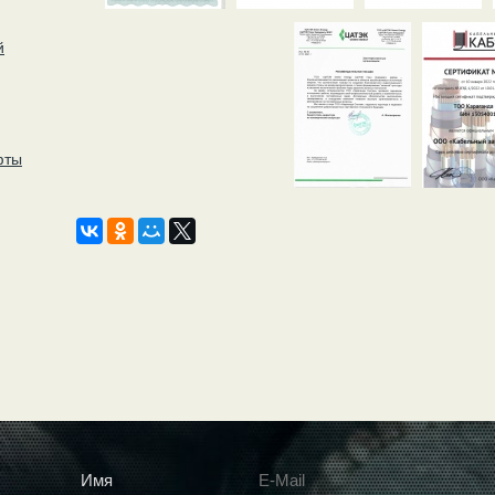
й
фты
Имя
E-Mail
*
*