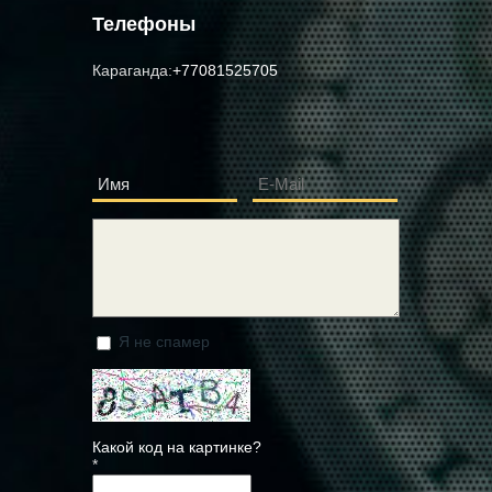
Телефоны
Караганда:
+77081525705
Имя
E-Mail
*
*
Сообщение
*
Я не спамер
Я спамер
Какой код на картинке?
*