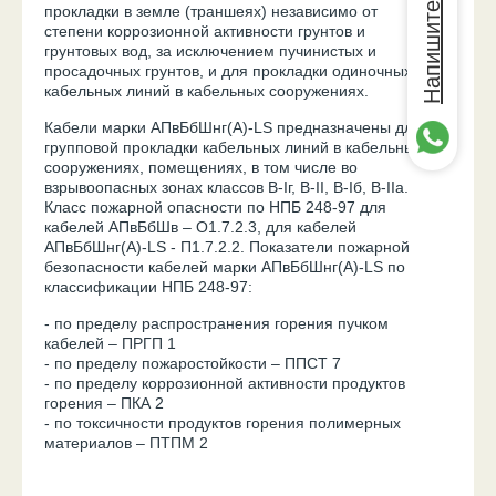
Напишите нам
прокладки в земле (траншеях) независимо от
степени коррозионной активности грунтов и
грунтовых вод, за исключением пучинистых и
просадочных грунтов, и для прокладки одиночных
кабельных линий в кабельных сооружениях.
Кабели марки АПвБбШнг(А)-LS предназначены для
групповой прокладки кабельных линий в кабельных
сооружениях, помещениях, в том числе во
взрывоопасных зонах классов В-Iг, В-II, В-Iб, В-IIа.
Класс пожарной опасности по НПБ 248-97 для
кабелей АПвБбШв – О1.7.2.3, для кабелей
АПвБбШнг(А)-LS - П1.7.2.2. Показатели пожарной
безопасности кабелей марки АПвБбШнг(А)-LS по
классификации НПБ 248-97:
- по пределу распространения горения пучком
кабелей – ПРГП 1
- по пределу пожаростойкости – ППСТ 7
- по пределу коррозионной активности продуктов
горения – ПКА 2
- по токсичности продуктов горения полимерных
материалов – ПТПМ 2