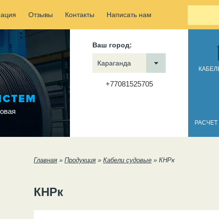
ация
Отзывы
Контакты
Написать нам
Ваш город:
Караганда
КАБЕЛ
+77081525705
овая
РАСЧЕТ
Вы здесь
Главная
»
Продукция
»
Кабели судовые
»
КНРк
КНРк