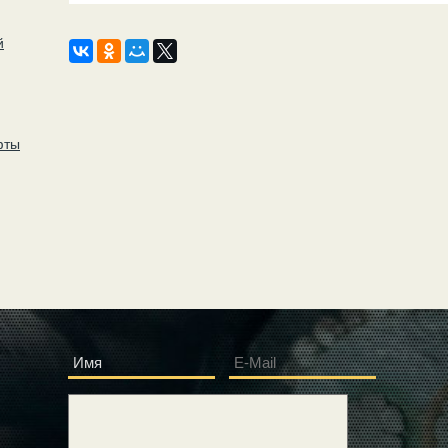
й
фты
Имя
E-Mail
*
*
Сообщение
*