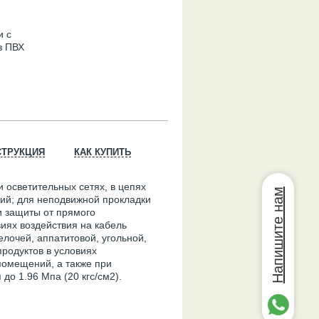
и с
з ПВХ
СТРУКЦИЯ
КАК КУПИТЬ
 осветительных сетях, в цепях
Напишите нам
ий; для неподвижной прокладки
и защиты от прямого
виях воздействия на кабель
елочей, аппатитовой, угольной,
продуктов в условиях
омещений, а также при
до 1.96 Мпа (20 кгс/см2).