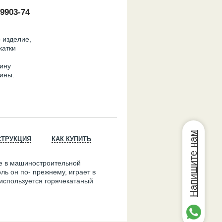
9903-74
 изделие,
катки
тину
ины.
Напишите нам
СТРУКЦИЯ
КАК КУПИТЬ
е в машиностроительной
ь он по- прежнему, играет в
 используется горячекатаный