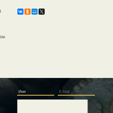
й
фты
Имя
E-Mail
*
*
Сообщение
*