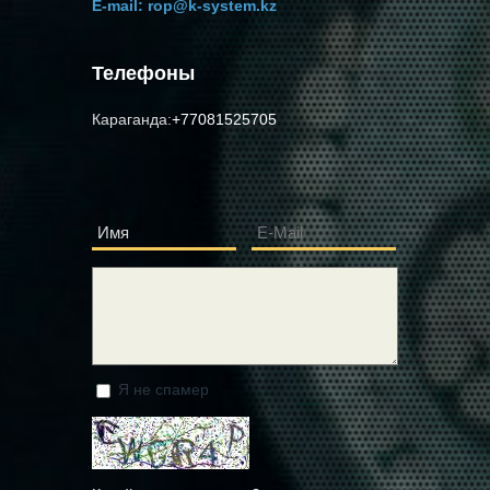
E-mail:
rop@k-system.kz
Телефоны
Караганда:
+77081525705
Имя
E-Mail
*
*
Сообщение
*
Я не спамер
Я спамер