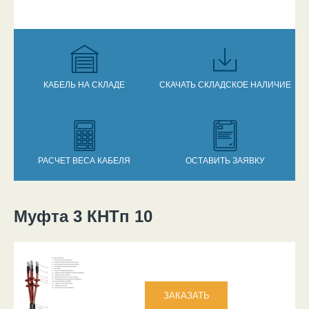
КАБЕЛЬ НА СКЛАДЕ
СКАЧАТЬ СКЛАДСКОЕ НАЛИЧИЕ
РАСЧЕТ ВЕСА КАБЕЛЯ
ОСТАВИТЬ ЗАЯВКУ
Муфта 3 КНТп 10
Вы здесь