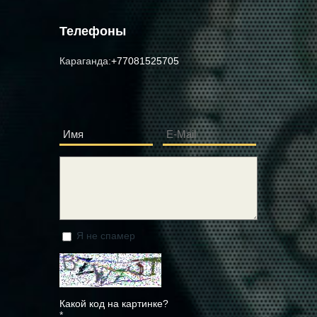
Телефоны
Караганда:
+77081525705
Имя
E-Mail
*
*
Сообщение
*
Я не спамер
Я спамер
Какой код на картинке?
*