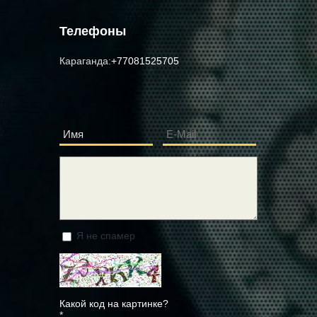
Телефоны
Караганда:
+77081525705
Имя
E-Mail
*
*
Сообщение
*
Я не спамер
Я спамер
Какой код на картинке?
*