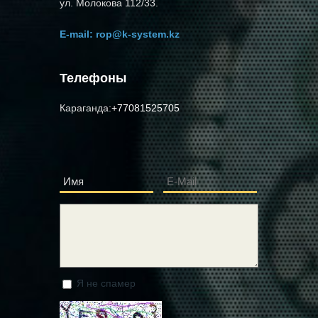
ул. Молокова 112/33.
E-mail:
rop@k-system.kz
Телефоны
Караганда:
+77081525705
Имя
E-Mail
*
*
Сообщение
*
Я не спамер
Я спамер