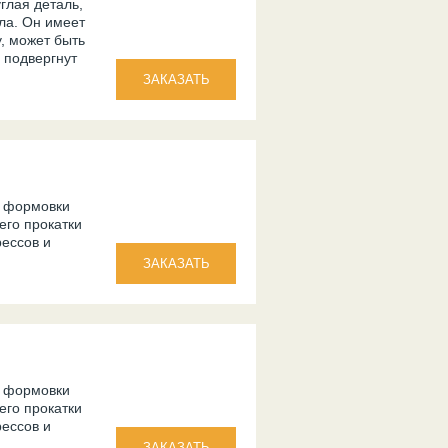
углая деталь,
ла. Он имеет
, может быть
 подвергнут
и формовки
его прокатки
ессов и
и формовки
его прокатки
ессов и