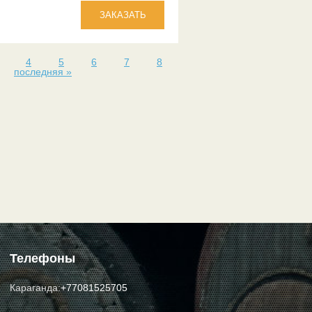
4
5
6
7
8
последняя »
Телефоны
Караганда:
+77081525705