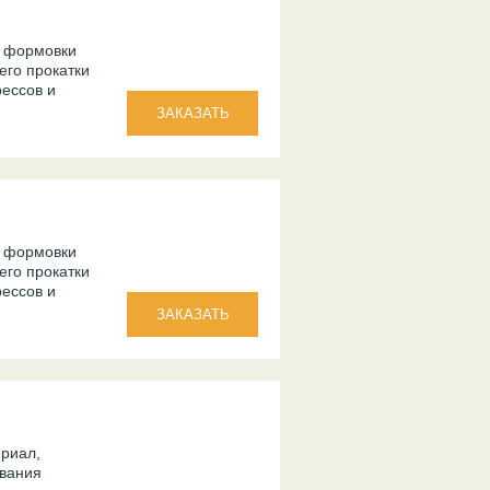
и формовки
его прокатки
ессов и
и формовки
его прокатки
ессов и
ериал,
ования