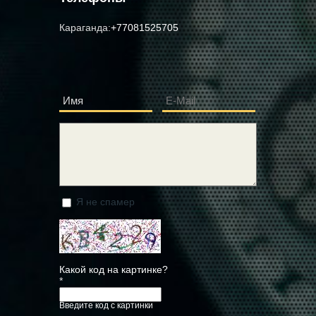
Караганда:
+77081525705
Имя
E-Mail
*
*
Сообщение
*
Я не спамер
Я спамер
Какой код на картинке?
*
Введите код с картинки