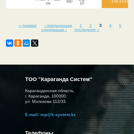
980
ож
18
« первая
‹ предыдущая
1
2
3
4
5
следующая ›
последняя »
ТОО "Караганда Систем"
Карагандинская область,
г. Караганда, 100000
ул. Молокова 112/33.
E-mail:
rop@k-system.kz
Телефоны