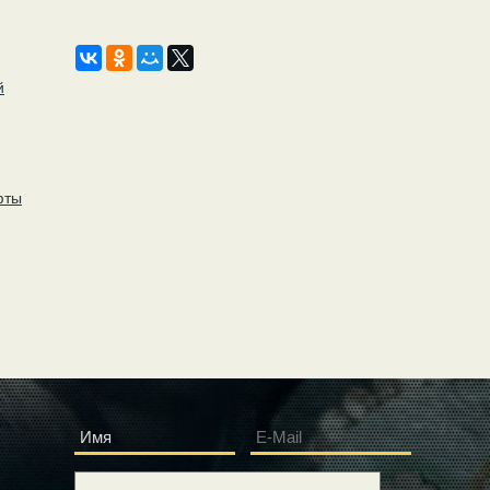
й
фты
Имя
E-Mail
*
*
Сообщение