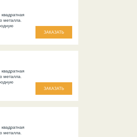
о квадратная
го металла.
родную
о квадратная
го металла.
родную
о квадратная
го металла.