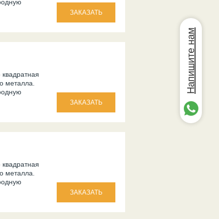
родную
Напишите нам
о квадратная
го металла.
родную
о квадратная
го металла.
родную