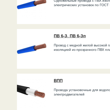
Одножильные провода с ПВХ изол
электрических установок по ГОСТ
ПВ 6-З, ПВ 6-Зп
Провод с медной жилой высокой г
изоляцией из прозрачного ПВХ пл
ВПП
Провода установочные для водоп
электродвигателей