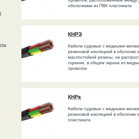
проволок, расположенным между 
оболочками из ПВХ пластиката
й
КНРЭ
фты
Кабели судовые с медными жилам
резиновой изоляцией в оболочке 
маслостойкой резины, не распро
горение, в общем экране из медн
проволок
КНРк
Кабели судовые с медными жилам
резиновой изоляцией в оболочке 
пластиката