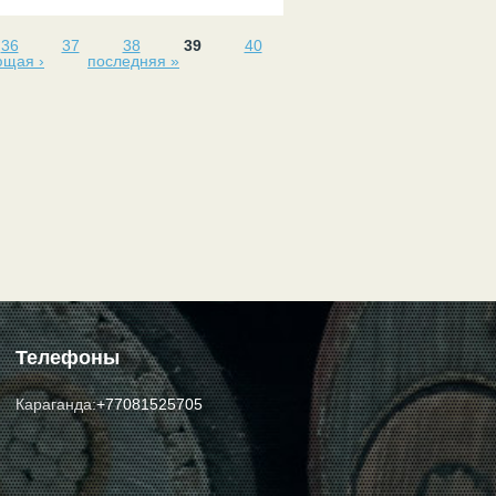
36
37
38
39
40
ющая ›
последняя »
Телефоны
Караганда:
+77081525705