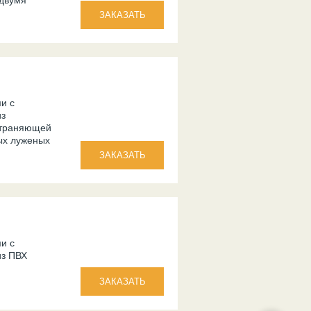
двумя
и с
из
страняющей
ых луженых
и с
из ПВХ