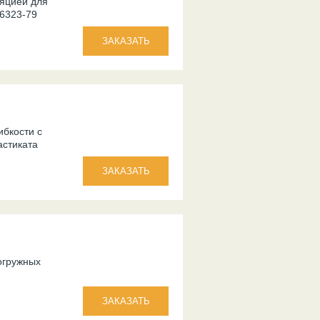
яцией для
 6323-79
ибкости с
астиката
огружных