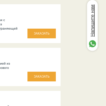
Напишите нам
и с
из
страняющей
ией из
нового