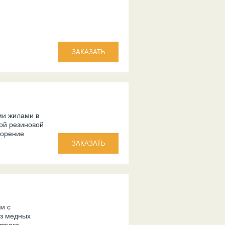
ми жилами в
ой резиновой
горение
и с
из медных