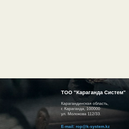
ТОО "Караганда Систем"
Карагандинская область,
г. Караганда, 100000
ул. Молокова 112/33.
E-mail:
rop@k-system.kz